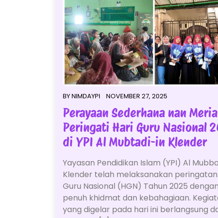
BY
NIMDAYPI
NOVEMBER 27, 2025
Perayaan Sederhana nan Meri
Peringati Hari Guru Nasional 
di YPI Al Mubtadi-in Klender
Yayasan Pendidikan Islam (YPI) Al Mubba
Klender telah melaksanakan peringatan
Guru Nasional (HGN) Tahun 2025 denga
penuh khidmat dan kebahagiaan. Kegia
yang digelar pada hari ini berlangsung 