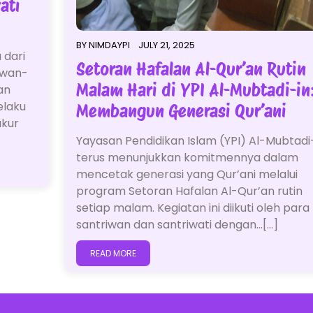
ati
BY
NIMDAYPI
JULY 21, 2025
 dari
Setoran Hafalan Al-Qur’an Rutin
iwan-
Malam Hari di YPI Al-Mubtadi-in
an
elaku
Membangun Generasi Qur’ani
ukur
Yayasan Pendidikan Islam (YPI) Al-Mubtadi
terus menunjukkan komitmennya dalam
mencetak generasi yang Qur’ani melalui
program Setoran Hafalan Al-Qur’an rutin
setiap malam. Kegiatan ini diikuti oleh para
santriwan dan santriwati dengan…[...]
READ MORE