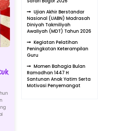
Safari Bogor 2026
Ujian Akhir Berstandar
Nasional (UABN) Madrasah
Diniyah Takmiliyah
Awaliyah (MDT) Tahun 2026
Kegiatan Pelatihan
Peningkatan Keterampilan
Guru
Momen Bahagia Bulan
tuk
Ramadhan 1447 H
Santunan Anak Yatim Serta
Motivasi Penyemangat
ahun
n
ang
ai