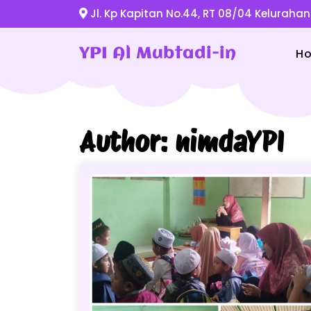
Jl. Kp Kapitan No.44, RT 08/04 Kelurahan
YPI Al Mubtadi-in
H
Author:
nimdaYPI