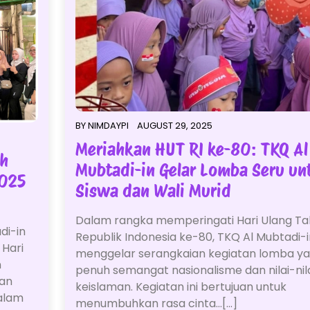
BY
NIMDAYPI
AUGUST 29, 2025
Meriahkan HUT RI ke-80: TKQ Al
ah
Mubtadi-in Gelar Lomba Seru un
2025
Siswa dan Wali Murid
Dalam rangka memperingati Hari Ulang T
di-in
Republik Indonesia ke-80, TKQ Al Mubtadi-i
 Hari
menggelar serangkaian kegiatan lomba y
n
penuh semangat nasionalisme dan nilai-nil
tan
keislaman. Kegiatan ini bertujuan untuk
dalam
menumbuhkan rasa cinta…[...]