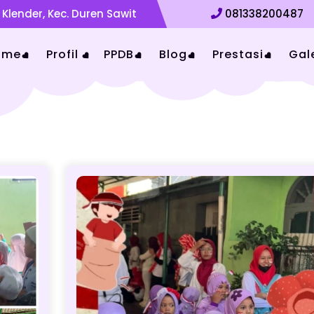
 Klender, Kec. Duren Sawit
081338200487
ome
Profil
PPDB
Blog
Prestasi
Gale