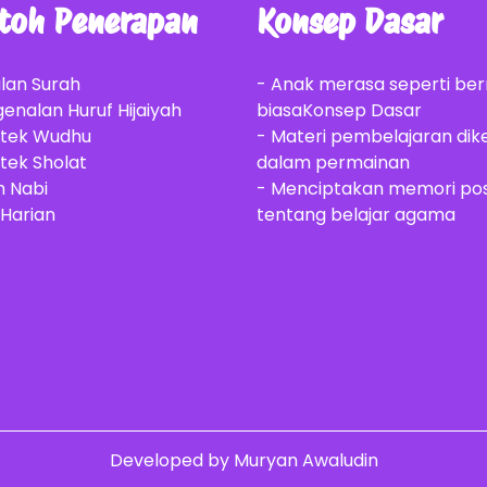
toh Penerapan
Konsep Dasar
alan Surah
- Anak merasa seperti be
enalan Huruf Hijaiyah
biasaKonsep Dasar
ktek Wudhu
- Materi pembelajaran di
tek Sholat
dalam permainan
h Nabi
- Menciptakan memori posi
 Harian
tentang belajar agama
Developed by Muryan Awaludin