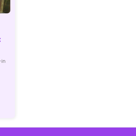
:
-in