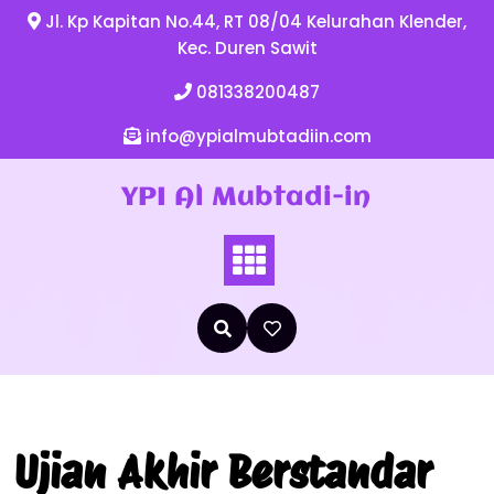
Jl. Kp Kapitan No.44, RT 08/04 Kelurahan Klender,
Kec. Duren Sawit
081338200487
info@ypialmubtadiin.com
YPI Al Mubtadi-in
Ujian Akhir Berstandar